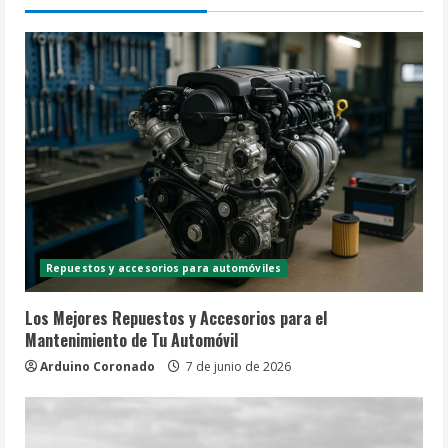
l
e
y
e
n
d
o
Repuestos y accesorios para automóviles
Los Mejores Repuestos y Accesorios para el
Mantenimiento de Tu Automóvil
Arduino Coronado
7 de junio de 2026