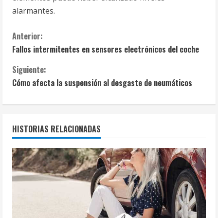
alarmantes.
S
Anterior:
Fallos intermitentes en sensores electrónicos del coche
i
Siguiente:
g
Cómo afecta la suspensión al desgaste de neumáticos
u
e
HISTORIAS RELACIONADAS
l
e
y
e