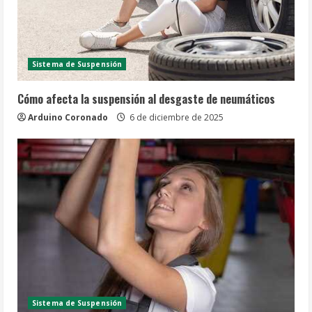
n
d
o
Sistema de Suspensión
Cómo afecta la suspensión al desgaste de neumáticos
Arduino Coronado
6 de diciembre de 2025
Sistema de Suspensión