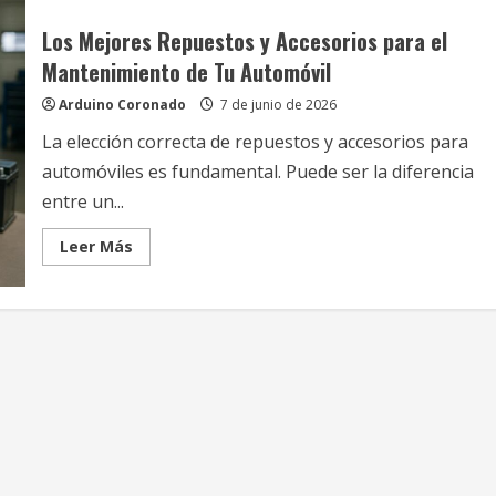
Los Mejores Repuestos y Accesorios para el
Mantenimiento de Tu Automóvil
Arduino Coronado
7 de junio de 2026
La elección correcta de repuestos y accesorios para
automóviles es fundamental. Puede ser la diferencia
entre un...
Leer
Leer Más
más
acerca
de
Los
Mejores
Repuestos
y
Accesorios
para
el
Mantenimiento
de
Tu
Automóvil