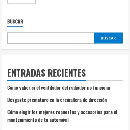
más
acerca
de
Todo
lo
BUSCAR
que
necesitas
saber
sobre
BUSCAR
repuestos
y
accesorios
para
el
mantenimiento
de
tu
ENTRADAS RECIENTES
automóvil
Cómo saber si el ventilador del radiador no funciona
Desgaste prematuro en la cremallera de dirección
Cómo elegir los mejores repuestos y accesorios para el
mantenimiento de tu automóvil